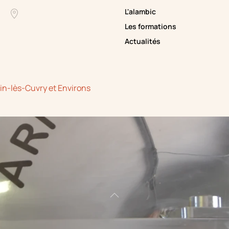
L'alambic
Les formations
Actualités
oin-lès-Cuvry et Environs