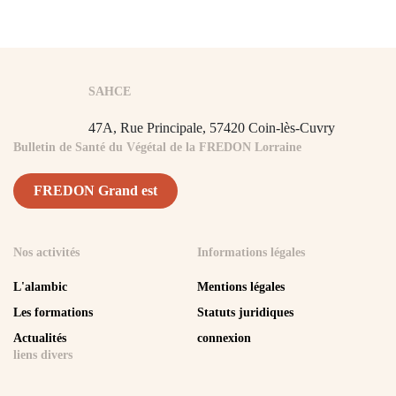
SAHCE
47A, Rue Principale,
57420 Coin-lès-Cuvry
Bulletin de Santé du Végétal de la FREDON Lorraine
FREDON Grand est
Nos activités
Informations légales
L'alambic
Mentions légales
Les formations
Statuts juridiques
Actualités
connexion
liens divers