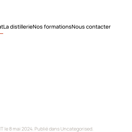
at
La distillerie
Nos formations
Nous contacter
T le
8 mai 2024
. Publié dans
Uncategorised
.