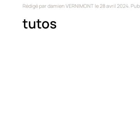
Rédigé par damien VERNIMONT le
28 avril 2024
. Pub
tutos