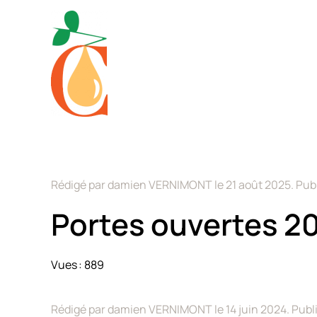
Skip to main content
Rédigé par damien VERNIMONT le
21 août 2025
. Pub
Portes ouvertes 2
Vues : 889
Rédigé par damien VERNIMONT le
14 juin 2024
. Pub