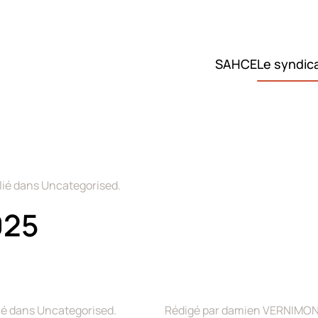
SAHCE
Le syndic
lié dans
Uncategorised
.
025
lié dans
Uncategorised
.
Rédigé par damien VERNIMON