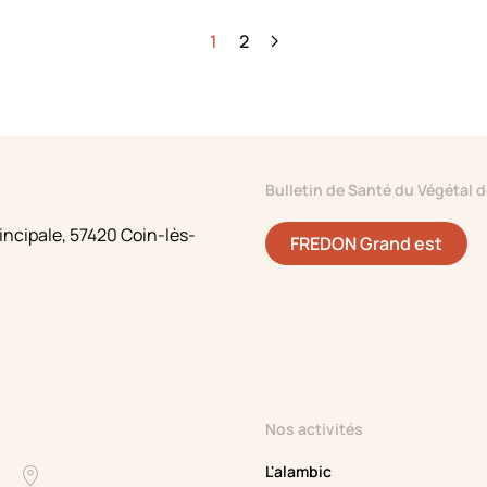
1
2
Bulletin de Santé du Végétal 
incipale,
57420 Coin-lès-
FREDON Grand est
Nos activités
L'alambic