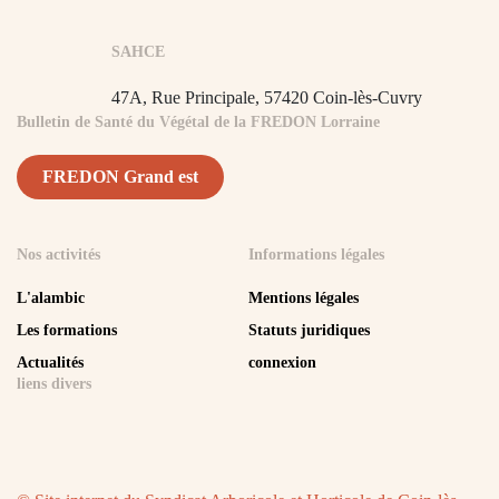
SAHCE
47A, Rue Principale,
57420 Coin-lès-Cuvry
Bulletin de Santé du Végétal de la FREDON Lorraine
FREDON Grand est
Nos activités
Informations légales
L'alambic
Mentions légales
Les formations
Statuts juridiques
Actualités
connexion
liens divers