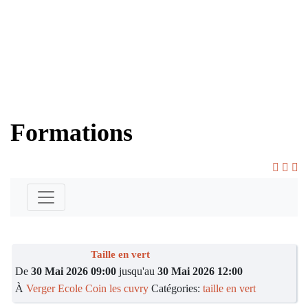
taille
greffage
taille
de
préparation
en
protection
printemps
des
vert
des
moûts
végétaux
Formations
Taille en vert
De
30 Mai 2026 09:00
jusqu'au
30 Mai 2026 12:00
À
Verger Ecole Coin les cuvry
Catégories:
taille en vert